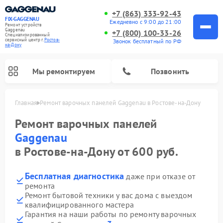
+7 (863) 333-92-43
FIX-GAGGENAU
Ежедневно с 9:00 до 21:00
Ремонт устройств
Gaggenau
+7 (800) 100-33-26
Специализированный
cервисный центр г.
Ростов-
Звонок бесплатный по РФ
на-Дону
Мы ремонтируем
Позвонить
Главная
Ремонт варочных панелей Gaggenau в Ростове-на-Дону
Ремонт варочных панелей
Gaggenau
в Ростове-на-Дону от 600 руб.
Бесплатная диагностика
даже при отказе от
ремонта
Ремонт бытовой техники у вас дома с выездом
квалифицированного мастера
Ремонт холодильников Gaggenau
Ремонт духовых шкафов Gaggenau
Ремонт стиральных машин Gaggenau
Ремонт посудомоечных машин Gaggenau
Ремонт микроволновых печей Gaggenau
Ремонт сушильных машин Gaggenau
Гарантия на наши работы по ремонту варочных