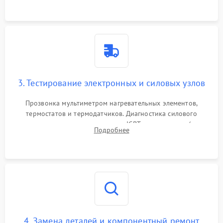
или ТЭНам.
3. Тестирование электронных и силовых узлов
Прозвонка мультиметром нагревательных элементов,
термостатов и термодатчиков. Диагностика силового
модуля, реле, диодных мостов и IGBT-транзисторов (для
Подробнее
индукции). Проверка кранов и газ-контроля (для газовых
панелей).
4. Замена деталей и компонентный ремонт