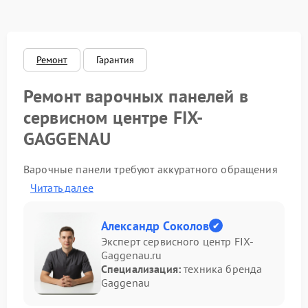
Ремонт
Гарантия
Ремонт варочных панелей в
сервисном центре FIX-
GAGGENAU
Варочные панели требуют аккуратного обращения
и своевременного обслуживания. Даже
Читать далее
незначительные сбои могут повлиять на работу всей
техники. Специалисты FIX-GAGGENAU в Ростове-на-
Дону проводят ремонт Gaggenau с точным
Александр Соколов
соблюдением стандартов производителя, используя
Эксперт сервисного центр FIX-
оригинальные детали и современное
Gaggenau.ru
оборудование.
Специализация:
техника бренда
Gaggenau
Основные неисправности и их