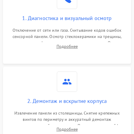
1. Диагностика и визуальный осмотр
Отключение от сети или газа. Считывание кодов ошибок
сенсорной панели. Осмотр стеклокерамики на трещины,
проверка конфорок на равномерность нагрева. Опрос
Подробнее
клиента о симптомах (не включается, не видит посуду,
щелкает).
2. Демонтаж и вскрытие корпуса
Извлечение панели из столешницы. Снятие крепежных
винтов по периметру и аккуратный демонтаж
стеклокерамической поверхности. Отсоединение шлейфов
Подробнее
сенсорного блока для доступа к силовым платам, катушкам