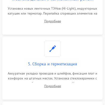
Установка новых ленточных ТЭНов (Hi-Light), индукторных
катушек или термопар. Перепайка сгоревших элементов на
плате управления, восстановление токопроводящих
Подробнее
дорожек. Очистка контактов и замена поврежденной
проводки.
5. Сборка и герметизация
Аккуратная укладка проводов и шлейфов, фиксация плат и
конфорок на штатных местах. Установка стеклокерамики с
проверкой равномерности зазоров. Нанесение
Подробнее
термостойкого герметика или укладка уплотнительной
ленты по контуру.