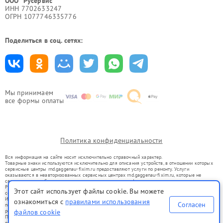
ООО "Русервис"
ИНН 7702633247
ОГРН 1077746335776
Поделиться в соц. сетях:
Мы принимаем
все формы оплаты
Политика конфиденциальности
Вся информация на сайте носит исключительно справочный характер.
Товарные знаки используются исключительно для описания устройств, в отношении которых
сервисные центры rnd.gaggenau-fixim.ru предоставляют услуги по ремонту. Услуги
оказываются в неавторизованных сервисных центрах rnd.gaggenau-fixim.ru, которые не
связаны с правообладателями товарных знаков или их официальными представителями.
Ремонт осуществляется для устройств, уже введенных в гражданский оборот в соответствии
Этот сайт использует файлы cookie. Вы можете
со статьей 1487 ГК РФ.
Использование товарных знаков не преследует цели индивидуализации услуг или введения
ознакомиться с
правилами использования
Согласен
потребителей в заблуждение, а служит для информирования о предоставляемых услугах по
файлов cookie
ремонту техники указанных брендов.
Представленная на сайте информация не является публичной офертой, определяемой
положениями Статьи 437(2) Гражданского кодекса РФ