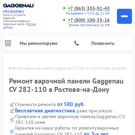
+7 (863) 333-92-43
FIX-GAGGENAU
Ежедневно с 9:00 до 21:00
Ремонт устройств
Gaggenau
+7 (800) 100-33-26
Специализированный
cервисный центр г.
Ростов-
Звонок бесплатный по РФ
на-Дону
Мы ремонтируем
Позвонить
-Дону
Ремонт варочной панели Gaggenau CV 282-110 в Ростове-на-Дону
Ремонт варочной панели Gaggenau
CV 282-110 в Ростове-на-Дону
от 580 руб.
Стоимость ремонта
Бесплатная диагностика
даже при отказе
Привезем и увезем варочную панель Gaggenau CV
282-110 сами
Ремонт холодильников Gaggenau
Ремонт духовых шкафов Gaggenau
Ремонт стиральных машин Gaggenau
Ремонт посудомоечных машин Gaggenau
Ремонт микроволновых печей Gaggenau
Ремонт сушильных машин Gaggenau
Гарантия на наши работы по ремонту варочных
до 3-х лет
панелей Gaggenau CV 282-110