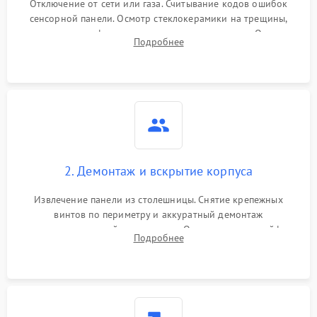
Отключение от сети или газа. Считывание кодов ошибок
сенсорной панели. Осмотр стеклокерамики на трещины,
проверка конфорок на равномерность нагрева. Опрос
Подробнее
клиента о симптомах (не включается, не видит посуду,
щелкает).
2. Демонтаж и вскрытие корпуса
Извлечение панели из столешницы. Снятие крепежных
винтов по периметру и аккуратный демонтаж
стеклокерамической поверхности. Отсоединение шлейфов
Подробнее
сенсорного блока для доступа к силовым платам, катушкам
или ТЭНам.