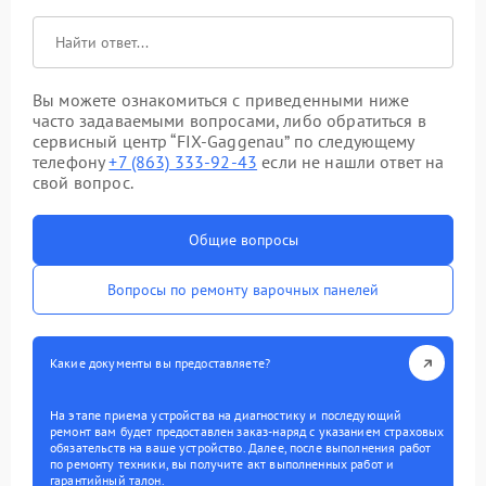
Вы можете ознакомиться с приведенными ниже
часто задаваемыми вопросами, либо обратиться в
сервисный центр “FIX-Gaggenau” по следующему
телефону
+7 (863) 333-92-43
если не нашли ответ на
свой вопрос.
Общие вопросы
Вопросы по ремонту варочных панелей
Какие документы вы предоставляете?
На этапе приема устройства на диагностику и последующий
ремонт вам будет предоставлен заказ-наряд с указанием страховых
обязательств на ваше устройство. Далее, после выполнения работ
по ремонту техники, вы получите акт выполненных работ и
гарантийный талон.