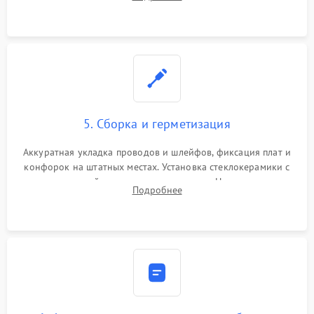
дорожек. Очистка контактов и замена поврежденной
проводки.
5. Сборка и герметизация
Аккуратная укладка проводов и шлейфов, фиксация плат и
конфорок на штатных местах. Установка стеклокерамики с
проверкой равномерности зазоров. Нанесение
Подробнее
термостойкого герметика или укладка уплотнительной
ленты по контуру.