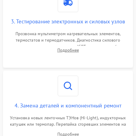
3. Тестирование электронных и силовых узлов
Прозвонка мультиметром нагревательных элементов,
термостатов и термодатчиков. Диагностика силового
модуля, реле, диодных мостов и IGBT-транзисторов (для
Подробнее
индукции). Проверка кранов и газ-контроля (для газовых
панелей).
4. Замена деталей и компонентный ремонт
Установка новых ленточных ТЭНов (Hi-Light), индукторных
катушек или термопар. Перепайка сгоревших элементов на
плате управления, восстановление токопроводящих
Подробнее