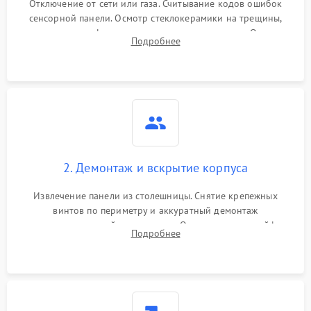
Отключение от сети или газа. Считывание кодов ошибок
сенсорной панели. Осмотр стеклокерамики на трещины,
проверка конфорок на равномерность нагрева. Опрос
Подробнее
клиента о симптомах (не включается, не видит посуду,
щелкает).
2. Демонтаж и вскрытие корпуса
Извлечение панели из столешницы. Снятие крепежных
винтов по периметру и аккуратный демонтаж
стеклокерамической поверхности. Отсоединение шлейфов
Подробнее
сенсорного блока для доступа к силовым платам, катушкам
или ТЭНам.