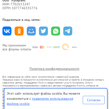
ООО "Русервис"
ИНН 7702633247
ОГРН 1077746335776
Поделиться в соц. сетях:
Мы принимаем
все формы оплаты
Политика конфиденциальности
Вся информация на сайте носит исключительно справочный характер.
Товарные знаки используются исключительно для описания устройств, в отношении которых
сервисные центры rnd.gaggenau-fixim.ru предоставляют услуги по ремонту. Услуги
оказываются в неавторизованных сервисных центрах rnd.gaggenau-fixim.ru, которые не
связаны с правообладателями товарных знаков или их официальными представителями.
Ремонт осуществляется для устройств, уже введенных в гражданский оборот в соответствии
Этот сайт использует файлы cookie. Вы можете
со статьей 1487 ГК РФ.
Использование товарных знаков не преследует цели индивидуализации услуг или введения
ознакомиться с
правилами использования
Согласен
потребителей в заблуждение, а служит для информирования о предоставляемых услугах по
файлов cookie
ремонту техники указанных брендов.
Представленная на сайте информация не является публичной офертой, определяемой
положениями Статьи 437(2) Гражданского кодекса РФ