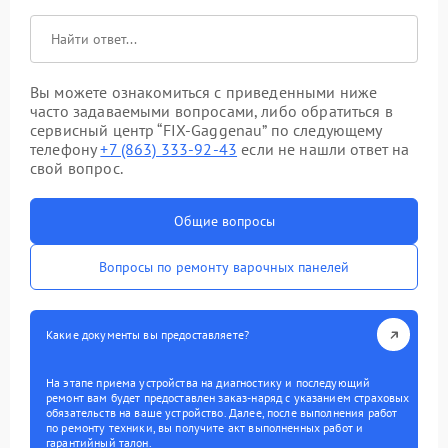
Вы можете ознакомиться с приведенными ниже
часто задаваемыми вопросами, либо обратиться в
сервисный центр “FIX-Gaggenau” по следующему
телефону
+7 (863) 333-92-43
если не нашли ответ на
свой вопрос.
Общие вопросы
Вопросы по ремонту варочных панелей
Какие документы вы предоставляете?
На этапе приема устройства на диагностику и последующий
ремонт вам будет предоставлен заказ-наряд с указанием страховых
обязательств на ваше устройство. Далее, после выполнения работ
по ремонту техники, вы получите акт выполненных работ и
гарантийный талон.