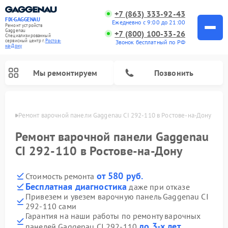
+7 (863) 333-92-43
FIX-GAGGENAU
Ежедневно с 9:00 до 21:00
Ремонт устройств
Gaggenau
+7 (800) 100-33-26
Специализированный
cервисный центр г.
Ростов-
Звонок бесплатный по РФ
на-Дону
Мы ремонтируем
Позвонить
-Дону
Ремонт варочной панели Gaggenau CI 292-110 в Ростове-на-Дону
Ремонт варочной панели Gaggenau
CI 292-110 в Ростове-на-Дону
от 580 руб.
Стоимость ремонта
Бесплатная диагностика
даже при отказе
Привезем и увезем варочную панель Gaggenau CI
292-110 сами
Ремонт холодильников Gaggenau
Ремонт духовых шкафов Gaggenau
Ремонт стиральных машин Gaggenau
Ремонт посудомоечных машин Gaggenau
Ремонт микроволновых печей Gaggenau
Ремонт сушильных машин Gaggenau
Гарантия на наши работы по ремонту варочных
до 3-х лет
панелей Gaggenau CI 292-110