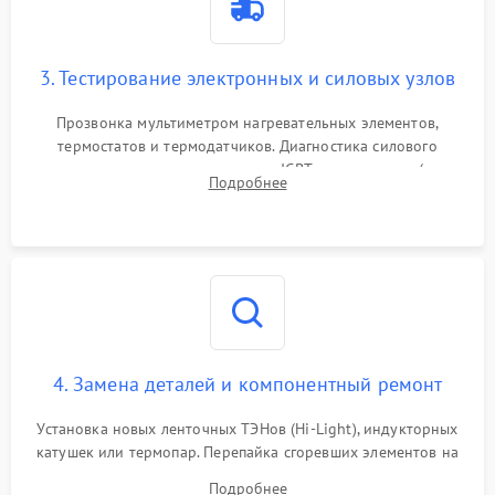
3. Тестирование электронных и силовых узлов
Прозвонка мультиметром нагревательных элементов,
термостатов и термодатчиков. Диагностика силового
модуля, реле, диодных мостов и IGBT-транзисторов (для
Подробнее
индукции). Проверка кранов и газ-контроля (для газовых
панелей).
4. Замена деталей и компонентный ремонт
Установка новых ленточных ТЭНов (Hi-Light), индукторных
катушек или термопар. Перепайка сгоревших элементов на
плате управления, восстановление токопроводящих
Подробнее