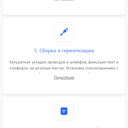
дорожек. Очистка контактов и замена поврежденной
проводки.
5. Сборка и герметизация
Аккуратная укладка проводов и шлейфов, фиксация плат и
конфорок на штатных местах. Установка стеклокерамики с
проверкой равномерности зазоров. Нанесение
Подробнее
термостойкого герметика или укладка уплотнительной
ленты по контуру.