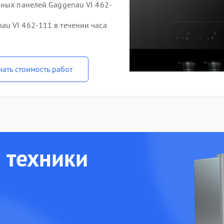
чных панелей Gaggenau VI 462-
u VI 462-111 в течении часа
нать стоимость работ
 техники