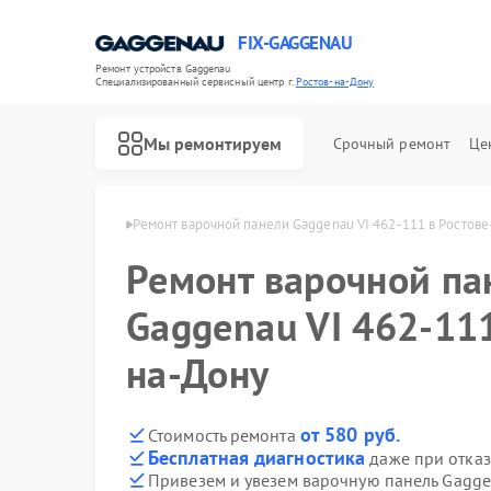
FIX-GAGGENAU
Ремонт устройств Gaggenau
Специализированный cервисный центр г.
Ростов-на-Дону
Мы ремонтируем
Срочный ремонт
Це
 в Ростове-на-Дону
Ремонт варочной панели Gaggenau VI 462-111 в Ростове
Ремонт варочной па
Gaggenau VI 462-111
на-Дону
от 580 руб.
Стоимость ремонта
Бесплатная диагностика
даже при отказ
Привезем и увезем варочную панель Gagge
Ремонт холодильников Gaggenau
Ремонт стиральных машин Gaggenau
Ремонт посудомоечных машин Gaggenau
Ремонт духовых шкафов Gaggenau
Ремонт микроволновых печей Gaggenau
Ремонт сушильных машин Gaggenau