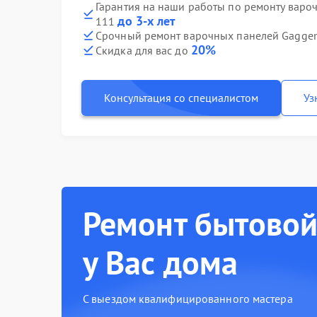
Гарантия на наши работы по ремонту варо
до 3-х лет
111
Срочный ремонт варочных панелей Gaggena
20%
Скидка для вас до
Консультация со специалистом
Уз
Ремонт бытовой
у Вас дома
С выездом квалифицированного мастера