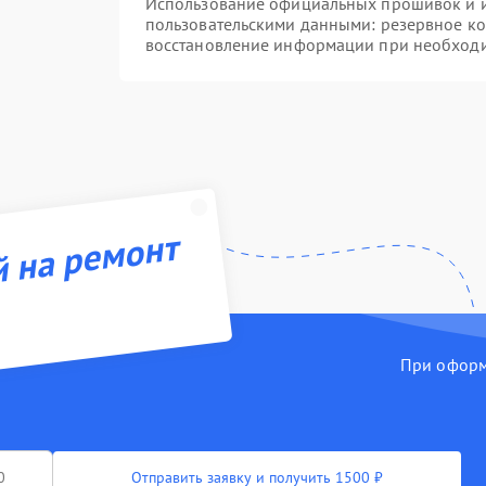
Использование официальных прошивок и ин
пользовательскими данными: резервное к
восстановление информации при необход
й на ремонт
При оформл
Отправить заявку и получить 1500 ₽