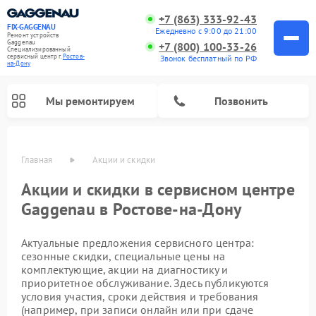
+7 (863) 333-92-43
FIX-GAGGENAU
Ежедневно с 9:00 до 21:00
Ремонт устройств
Gaggenau
+7 (800) 100-33-26
Специализированный
cервисный центр г.
Ростов-
Звонок бесплатный по РФ
на-Дону
Мы ремонтируем
Позвонить
Главная
Акции и скидки
Акции и скидки в сервисном центре
Gaggenau в Ростове-на-Дону
Актуальные предложения сервисного центра:
сезонные скидки, специальные цены на
комплектующие, акции на диагностику и
приоритетное обслуживание. Здесь публикуются
Ремонт холодильников Gaggenau
Ремонт посудомоечных машин Gaggenau
Ремонт микроволновых печей Gaggenau
Ремонт сушильных машин Gaggenau
Ремонт стиральных машин Gaggenau
Ремонт варочных панелей Gaggenau
Ремонт духовых шкафов Gaggenau
условия участия, сроки действия и требования
(например, при записи онлайн или при сдаче