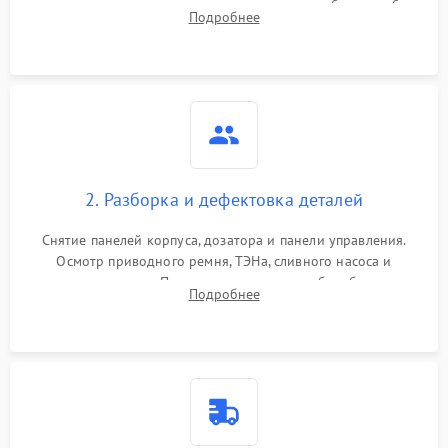
выявления посторонних шумов, протечек или сбоев в работе
Подробнее
электронного модуля управления.
2. Разборка и дефектовка деталей
Снятие панелей корпуса, дозатора и панели управления.
Осмотр приводного ремня, ТЭНа, сливного насоса и
амортизаторов. Проверка подшипников барабана и
Подробнее
крестовины на износ, а манжеты люка на разрывы.