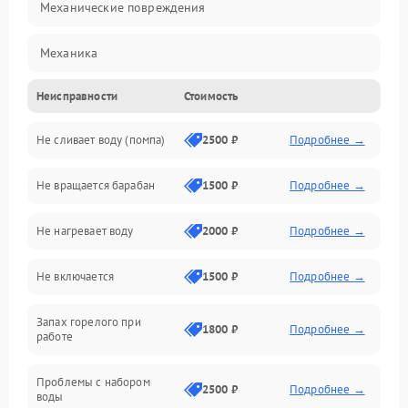
Механические повреждения
Механика
Неисправности
Стоимость
Электропитание
Не сливает воду (помпа)
2500 ₽
Подробнее →
Водоснабжение
Не вращается барабан
1500 ₽
Подробнее →
Слив
Не нагревает воду
2000 ₽
Подробнее →
Программное обеспечение
Не включается
1500 ₽
Подробнее →
Запах горелого при
1800 ₽
Подробнее →
работе
Проблемы с набором
2500 ₽
Подробнее →
воды