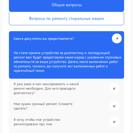
Общие вопросы
Вопросы по ремонту стиральных машин
Какие документы вы предоставляете?
На этапе приема устройства на диагностику и последующий
ремонт вам будет предоставлен заказ-наряд с указанием страховых
обязательств на ваше устройство. Далее, после выполнения работ
по ремонту техники, вы получите акт выполненных работ и
гарантийный талон.
Я уже знаю в чем неисправность и какой
ремонт необходим. Для чего проводить
диагностику?
Мне нужен срочный ремонт. Сможете
сделать?
Я хочу, чтобы мое устройство
ремонтировали при мне.