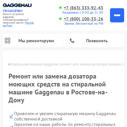
+7 (863) 333-92-43
FIX-GAGGENAU
Ежедневно с 9:00 до 21:00
Ремонт устройств
Gaggenau
+7 (800) 100-33-26
Специализированный
cервисный центр г.
Ростов-
Звонок бесплатный по РФ
на-Дону
Мы ремонтируем
Позвонить
-Дону
Стиральная машина Gaggenau ремонт или замена дозатора моющих ср
Ремонт или замена дозатора
моющих средств на стиральной
машине Gaggenau в Ростове-на-
Дону
Привезем и увезем стиральную машину Gaggenau
Ремонт холодильников Gaggenau
Ремонт варочных панелей Gaggenau
Ремонт духовых шкафов Gaggenau
Ремонт посудомоечных машин Gaggenau
Ремонт микроволновых печей Gaggenau
Ремонт сушильных машин Gaggenau
собственной доставкой
Гарантия на наши работы по ремонту стиральных