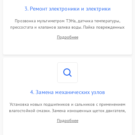
3. Ремонт электроники и электрики
Прозвонка мультиметром ТЭНа, датчика температуры,
прессостата и клапанов залива воды. Пайка поврежденных
дорожек или замена симисторов на плате управления.
Подробнее
Восстановление целостности проводки и контактов.
4. Замена механических узлов
Установка новых подшипников и сальников с применением
влагостойкой смазки. Замена изношенных щеток двигателя,
порванного ремня привода, неисправного сливного насоса
Подробнее
или поврежденной резиновой манжеты.