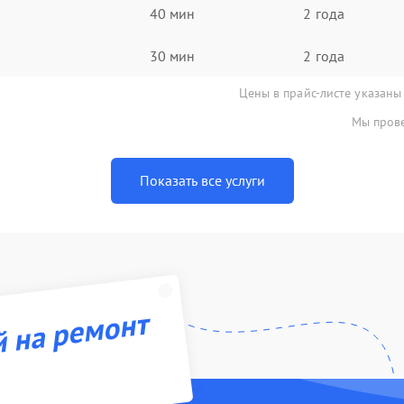
40 мин
2 года
30 мин
2 года
Цены в прайс-листе указаны
Мы прове
Показать все услуги
й на ремонт