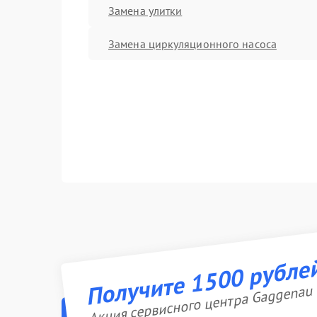
Замена улитки
Замена циркуляционного насоса
Получите 1500 рубле
Акция сервисного центра Gaggenau