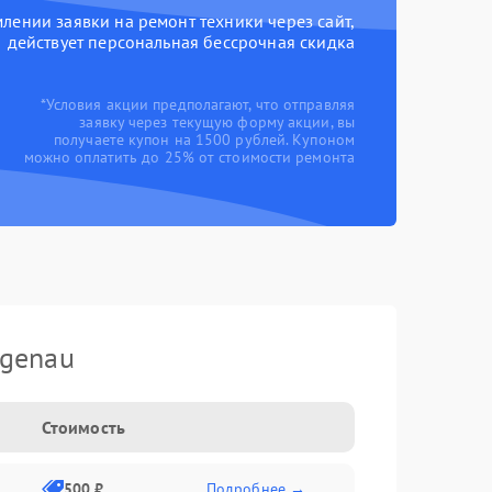
ении заявки на ремонт техники через сайт,
действует персональная бессрочная скидка
*Условия акции предполагают, что отправляя
заявку через текущую форму акции, вы
получаете купон на 1500 рублей. Купоном
можно оплатить до 25% от стоимости ремонта
genau
Стоимость
500 ₽
Подробнее →