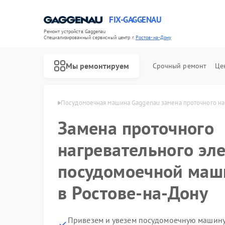
FIX-GAGGENAU
Ремонт устройств Gaggenau
Специализированный cервисный центр г.
Ростов-на-Дону
Мы ремонтируем
Срочный ремонт
Це
 в Ростове-на-Дону
Посудомоечная машина Gaggenau замена проточного на
Замена проточного
нагревательного эл
посудомоечной маш
в Ростове-на-Дону
Привезем и увезем посудомоечную машину
Ремонт холодильников Gaggenau
Ремонт стиральных машин Gaggenau
Ремонт варочных панелей Gaggenau
Ремонт духовых шкафов Gaggenau
Ремонт микроволновых печей Gaggenau
Ремонт сушильных машин Gaggenau