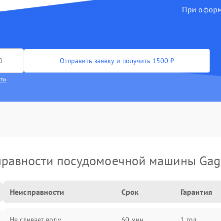
При оформл
Отправить заявку и получить 1500 ₽
сти
правности посудомоечной машины Gag
Неисправности
Срок
Гарантия
Не сливает воду
60 мин
1 год