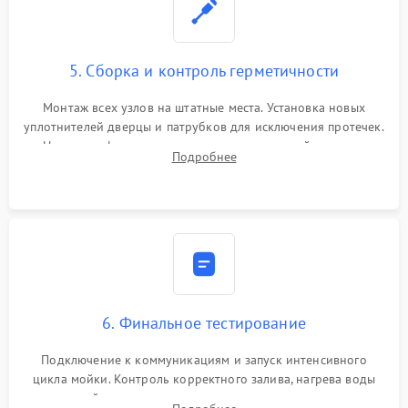
5. Сборка и контроль герметичности
Монтаж всех узлов на штатные места. Установка новых
уплотнителей дверцы и патрубков для исключения протечек.
Надежная фиксация хомутов гидравлической системы,
Подробнее
сборка корпуса и установка датчика поплавка.
6. Финальное тестирование
Подключение к коммуникациям и запуск интенсивного
цикла мойки. Контроль корректного залива, нагрева воды
до нужной температуры, отсутствия посторонних шумов,