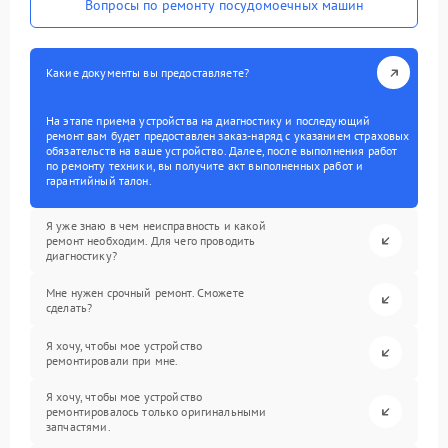
Вопросы по ремонту посудомоечных машин
Какие документы вы предоставляете?
На этапе приема устройства на диагностику и последующий
ремонт вам будет предоставлен заказ-наряд с указанием страховых
обязательств на ваше устройство. Далее, после выполнения работ
по ремонту техники, вы получите акт выполненных работ и
гарантийный талон.
Я уже знаю в чем неисправность и какой
ремонт необходим. Для чего проводить
диагностику?
Мне нужен срочный ремонт. Сможете
сделать?
Я хочу, чтобы мое устройство
ремонтировали при мне.
Я хочу, чтобы мое устройство
ремонтировалось только оригинальными
запчастями.