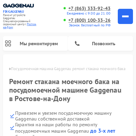
+7 (863) 333-92-43
FIX-GAGGENAU
Ежедневно с 9:00 до 21:00
Ремонт устройств
Gaggenau
+7 (800) 100-33-26
Специализированный
cервисный центр г.
Ростов-
Звонок бесплатный по РФ
на-Дону
Мы ремонтируем
Позвонить
-Дону
Посудомоечная машина Gaggenau ремонт стакана моечного бака
Ремонт стакана моечного бака на
посудомоечной машине Gaggenau
в Ростове-на-Дону
Привезем и увезем посудомоечную машину
Gaggenau собственной доставкой
Гарантия на наши работы по ремонту
Ремонт холодильников Gaggenau
Ремонт духовых шкафов Gaggenau
Ремонт стиральных машин Gaggenau
Ремонт варочных панелей Gaggenau
Ремонт микроволновых печей Gaggenau
Ремонт сушильных машин Gaggenau
до 3-х лет
посудомоечных машин Gaggenau