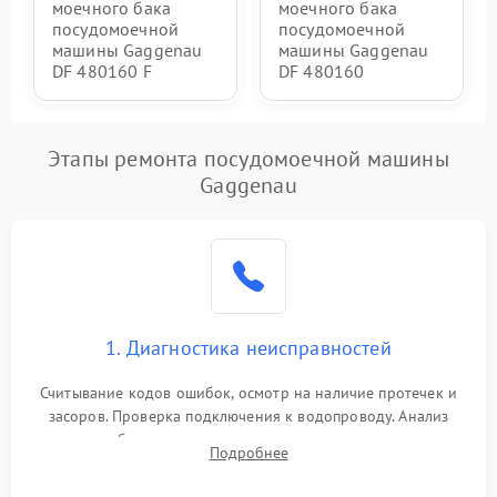
моечного бака
моечного бака
посудомоечной
посудомоечной
машины Gaggenau
машины Gaggenau
DF 480160 F
DF 480160
Этапы ремонта посудомоечной машины
Gaggenau
1. Диагностика неисправностей
Считывание кодов ошибок, осмотр на наличие протечек и
засоров. Проверка подключения к водопроводу. Анализ
жалоб на отсутствие слива, нагрева, вращения
Подробнее
разбрызгивателей или срабатывание системы защиты
аквастоп.