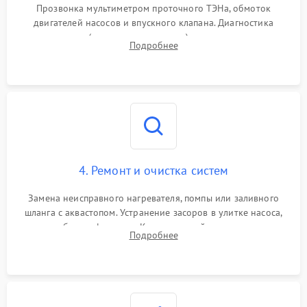
Прозвонка мультиметром проточного ТЭНа, обмоток
двигателей насосов и впускного клапана. Диагностика
прессостата (датчика уровня воды), датчика мутности,
Подробнее
концевика дверцы и электронного модуля управления.
4. Ремонт и очистка систем
Замена неисправного нагревателя, помпы или заливного
шланга с аквастопом. Устранение засоров в улитке насоса,
патрубках и фильтрах. Компонентный ремонт платы
Подробнее
управления, восстановление поврежденной проводки.