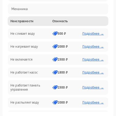
Механика
Неисправности
Стоимость
Управление
Не сливает воду
500 ₽
Подробнее →
Электропитание
Не нагревает воду
2000 ₽
Подробнее →
Датчики
Не включается
2500 ₽
Подробнее →
Нагрев
Не работает насос
1800 ₽
Подробнее →
Вода
Не работает панель
Гигиена
2500 ₽
Подробнее →
управления
Программное обеспечение
Не распыляет воду
2000 ₽
Подробнее →
Не запускается цикл