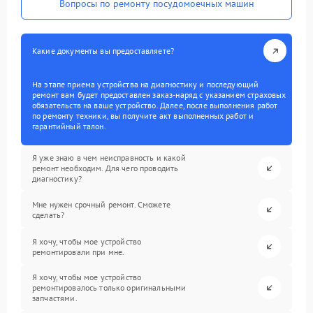
Вопросы по ремонту посудомоечных машин
Какие документы вы предоставляете?
На этапе приема устройства на диагностику и последующий
ремонт вам будет предоставлен заказ-наряд с указанием страховых
обязательств на ваше устройство. Далее, после выполнения работ
по ремонту техники, вы получите акт выполненных работ и
гарантийный талон.
Я уже знаю в чем неисправность и какой
ремонт необходим. Для чего проводить
диагностику?
Мне нужен срочный ремонт. Сможете
сделать?
Я хочу, чтобы мое устройство
ремонтировали при мне.
Я хочу, чтобы мое устройство
ремонтировалось только оригинальными
запчастями.