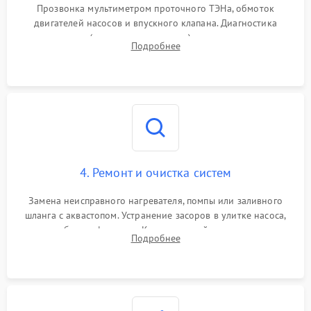
Прозвонка мультиметром проточного ТЭНа, обмоток
двигателей насосов и впускного клапана. Диагностика
прессостата (датчика уровня воды), датчика мутности,
Подробнее
концевика дверцы и электронного модуля управления.
4. Ремонт и очистка систем
Замена неисправного нагревателя, помпы или заливного
шланга с аквастопом. Устранение засоров в улитке насоса,
патрубках и фильтрах. Компонентный ремонт платы
Подробнее
управления, восстановление поврежденной проводки.