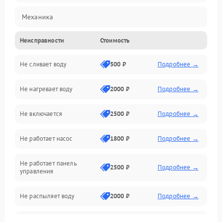
Механика
Неисправности
Стоимость
Управление
Не сливает воду
500 ₽
Подробнее →
Электропитание
Не нагревает воду
2000 ₽
Подробнее →
Датчики
Не включается
2500 ₽
Подробнее →
Нагрев
Не работает насос
1800 ₽
Подробнее →
Вода
Не работает панель
Гигиена
2500 ₽
Подробнее →
управления
Программное обеспечение
Не распыляет воду
2000 ₽
Подробнее →
Не запускается цикл