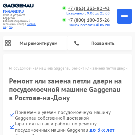
+7 (863) 333-92-43
FIX-GAGGENAU
Ежедневно с 9:00 до 21:00
Ремонт устройств
Gaggenau
+7 (800) 100-33-26
Специализированный
cервисный центр г.
Ростов-
Звонок бесплатный по РФ
на-Дону
Мы ремонтируем
Позвонить
-Дону
Посудомоечная машина Gaggenau ремонт или замена петли двери
Ремонт или замена петли двери на
посудомоечной машине Gaggenau
в Ростове-на-Дону
Привезем и увезем посудомоечную машину
Gaggenau собственной доставкой
Гарантия на наши работы по ремонту
Ремонт холодильников Gaggenau
Ремонт духовых шкафов Gaggenau
Ремонт стиральных машин Gaggenau
Ремонт варочных панелей Gaggenau
Ремонт микроволновых печей Gaggenau
Ремонт сушильных машин Gaggenau
до 3-х лет
посудомоечных машин Gaggenau