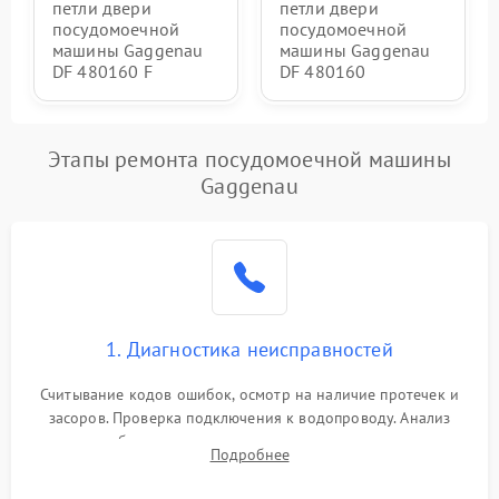
петли двери
петли двери
посудомоечной
посудомоечной
машины Gaggenau
машины Gaggenau
DF 480160 F
DF 480160
Этапы ремонта посудомоечной машины
Gaggenau
1. Диагностика неисправностей
Считывание кодов ошибок, осмотр на наличие протечек и
засоров. Проверка подключения к водопроводу. Анализ
жалоб на отсутствие слива, нагрева, вращения
Подробнее
разбрызгивателей или срабатывание системы защиты
аквастоп.