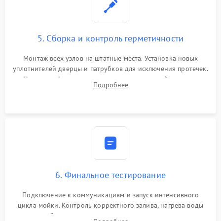
5. Сборка и контроль герметичности
Монтаж всех узлов на штатные места. Установка новых
уплотнителей дверцы и патрубков для исключения протечек.
Надежная фиксация хомутов гидравлической системы,
Подробнее
сборка корпуса и установка датчика поплавка.
6. Финальное тестирование
Подключение к коммуникациям и запуск интенсивного
цикла мойки. Контроль корректного залива, нагрева воды
до нужной температуры, отсутствия посторонних шумов,