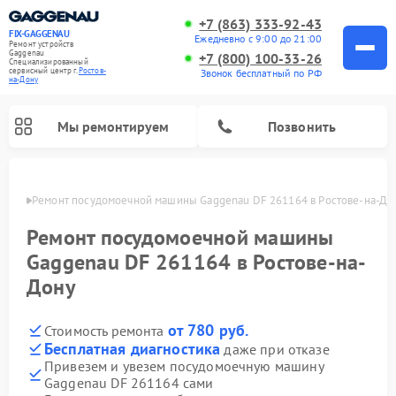
+7 (863) 333-92-43
FIX-GAGGENAU
Ежедневно с 9:00 до 21:00
Ремонт устройств
Gaggenau
+7 (800) 100-33-26
Специализированный
cервисный центр г.
Ростов-
Звонок бесплатный по РФ
на-Дону
Мы ремонтируем
Позвонить
-Дону
Ремонт посудомоечной машины Gaggenau DF 261164 в Ростове-на-До
Ремонт посудомоечной машины
Gaggenau DF 261164 в Ростове-на-
Дону
от 780 руб.
Стоимость ремонта
Бесплатная диагностика
даже при отказе
Привезем и увезем посудомоечную машину
Ремонт холодильников Gaggenau
Ремонт духовых шкафов Gaggenau
Ремонт стиральных машин Gaggenau
Ремонт варочных панелей Gaggenau
Ремонт микроволновых печей Gaggenau
Ремонт сушильных машин Gaggenau
Gaggenau DF 261164 сами