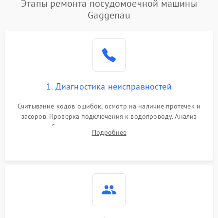
Этапы ремонта посудомоечной машины
1800 ₽
Подробнее →
воды
Gaggenau
Не работает сушилка
2100 ₽
Подробнее →
Сбои в работе таймера
1700 ₽
Подробнее →
Проблемы с
2100 ₽
Подробнее →
1. Диагностика неисправностей
циркуляционным насосом
Считывание кодов ошибок, осмотр на наличие протечек и
засоров. Проверка подключения к водопроводу. Анализ
жалоб на отсутствие слива, нагрева, вращения
Подробнее
разбрызгивателей или срабатывание системы защиты
аквастоп.