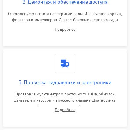
2. Демонтаж и обеспечение доступа
Отключение от сети и перекрытие воды. Извлечение корзин,
фильтров и импеллеров. Снятие боковых стенок, фасада
дверцы или нижнего поддона для прямого доступа к
Подробнее
циркуляционному насосу, ТЭНу и сливной помпе.
3. Проверка гидравлики и электроники
Прозвонка мультиметром проточного ТЭНа, обмоток
двигателей насосов и впускного клапана. Диагностика
прессостата (датчика уровня воды), датчика мутности,
Подробнее
концевика дверцы и электронного модуля управления.