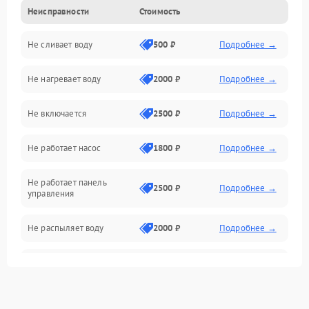
Неисправности
Стоимость
Управление
Не сливает воду
500 ₽
Подробнее →
Электропитание
Не нагревает воду
2000 ₽
Подробнее →
Датчики
Не включается
2500 ₽
Подробнее →
Нагрев
Не работает насос
1800 ₽
Подробнее →
Вода
Не работает панель
Гигиена
2500 ₽
Подробнее →
управления
Программное обеспечение
Не распыляет воду
2000 ₽
Подробнее →
Не запускается цикл
1800 ₽
Подробнее →
стирки
Проблемы с набором