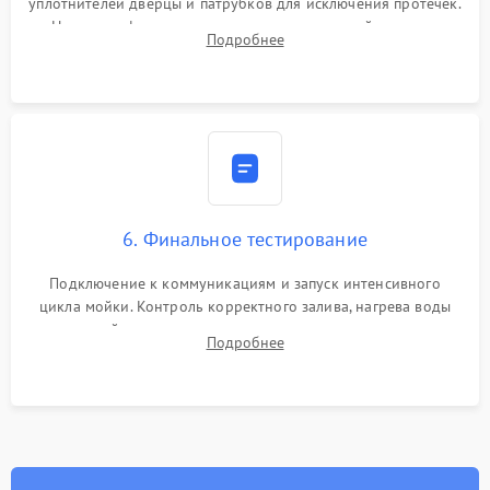
уплотнителей дверцы и патрубков для исключения протечек.
Надежная фиксация хомутов гидравлической системы,
Подробнее
сборка корпуса и установка датчика поплавка.
6. Финальное тестирование
Подключение к коммуникациям и запуск интенсивного
цикла мойки. Контроль корректного залива, нагрева воды
до нужной температуры, отсутствия посторонних шумов,
Подробнее
штатного слива и абсолютной сухости в поддоне.