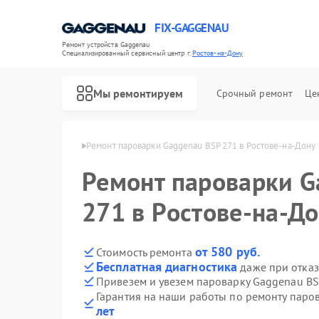
FIX-GAGGENAU
Ремонт устройств Gaggenau
Специализированный cервисный центр г.
Ростов-на-Дону
Мы ремонтируем
Срочный ремонт
Це
u в Ростове-на-Дону
Ремонт пароварки Gaggenau BSP 271 в Ростове-на-Дону
Ремонт пароварки G
271 в Ростове-на-Д
от 580 руб.
Стоимость ремонта
Бесплатная диагностика
даже при отказ
Привезем и увезем пароварку Gaggenau BS
Гарантия на наши работы по ремонту пар
лет
Ремонт холодильников Gaggenau
Ремонт стиральных машин Gaggenau
Ремонт варочных панелей Gaggenau
Ремонт посудомоечных машин Gaggenau
Ремонт духовых шкафов Gaggenau
Ремонт микроволновых печей Gaggenau
Ремонт сушильных машин Gaggenau