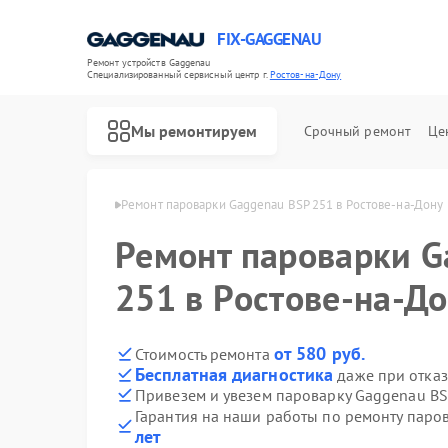
FIX-GAGGENAU
Ремонт устройств Gaggenau
Специализированный cервисный центр г.
Ростов-на-Дону
Мы ремонтируем
Срочный ремонт
Це
u в Ростове-на-Дону
Ремонт пароварки Gaggenau BSP 251 в Ростове-на-Дону
Ремонт пароварки G
251 в Ростове-на-Д
от 580 руб.
Стоимость ремонта
Бесплатная диагностика
даже при отказ
Привезем и увезем пароварку Gaggenau BS
Гарантия на наши работы по ремонту пар
лет
Ремонт холодильников Gaggenau
Ремонт стиральных машин Gaggenau
Ремонт варочных панелей Gaggenau
Ремонт посудомоечных машин Gaggenau
Ремонт духовых шкафов Gaggenau
Ремонт микроволновых печей Gaggenau
Ремонт сушильных машин Gaggenau