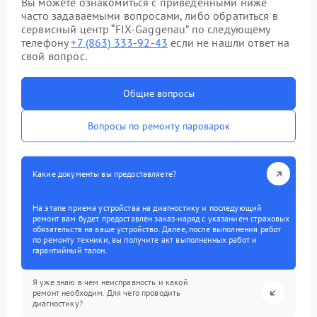
Вы можете ознакомиться с приведенными ниже
часто задаваемыми вопросами, либо обратиться в
сервисный центр “FIX-Gaggenau” по следующему
телефону
+7 (863) 333-92-43
если не нашли ответ на
свой вопрос.
Общие вопросы
Вопросы по ремонту пароварок
Какие документы вы предоставляете?
На этапе приема устройства на диагностику и последующий
ремонт вам будет предоставлен заказ-наряд с указанием страховых
обязательств на ваше устройство. Далее, после выполнения работ
по ремонту техники, вы получите акт выполненных работ и
гарантийный талон.
Я уже знаю в чем неисправность и какой
ремонт необходим. Для чего проводить
диагностику?