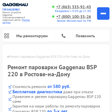
+7 (863) 333-92-43
FIX-GAGGENAU
Ежедневно с 9:00 до 21:00
Ремонт устройств
Gaggenau
+7 (800) 100-33-26
Специализированный
cервисный центр г.
Ростов-
Звонок бесплатный по РФ
на-Дону
Мы ремонтируем
Позвонить
-Дону
Ремонт пароварки Gaggenau BSP 220 в Ростове-на-Дону
Ремонт пароварки Gaggenau BSP
220 в Ростове-на-Дону
от 580 руб.
Стоимость ремонта
Бесплатная диагностика
даже при отказе
Привезем и увезем пароварку Gaggenau BSP 220
сами
Ремонт холодильников Gaggenau
Ремонт посудомоечных машин Gaggenau
Ремонт микроволновых печей Gaggenau
Ремонт стиральных машин Gaggenau
Ремонт варочных панелей Gaggenau
Ремонт духовых шкафов Gaggenau
Ремонт сушильных машин Gaggenau
Гарантия на наши работы по ремонту пароварок
до 3-х лет
Gaggenau BSP 220