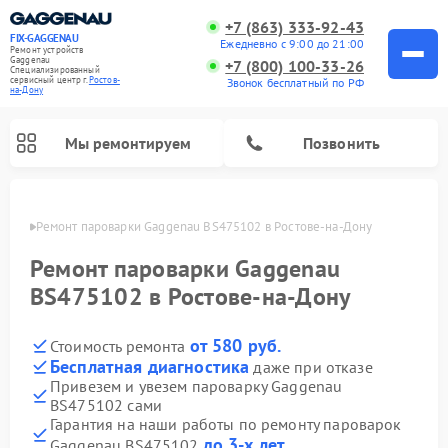
+7 (863) 333-92-43
FIX-GAGGENAU
Ежедневно с 9:00 до 21:00
Ремонт устройств
Gaggenau
+7 (800) 100-33-26
Специализированный
cервисный центр г.
Ростов-
Звонок бесплатный по РФ
на-Дону
Мы ремонтируем
Позвонить
-Дону
Ремонт пароварки Gaggenau BS475102 в Ростове-на-Дону
Ремонт пароварки Gaggenau
BS475102 в Ростове-на-Дону
от 580 руб.
Стоимость ремонта
Бесплатная диагностика
даже при отказе
Привезем и увезем пароварку Gaggenau
BS475102 сами
Ремонт холодильников Gaggenau
Ремонт посудомоечных машин Gaggenau
Ремонт микроволновых печей Gaggenau
Ремонт стиральных машин Gaggenau
Ремонт варочных панелей Gaggenau
Ремонт духовых шкафов Gaggenau
Ремонт сушильных машин Gaggenau
Гарантия на наши работы по ремонту пароварок
до 3-х лет
Gaggenau BS475102