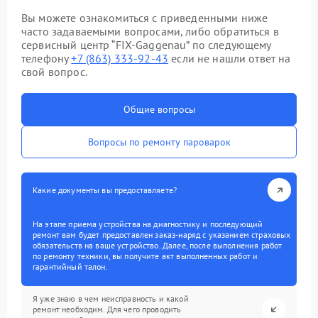
Вы можете ознакомиться с приведенными ниже
часто задаваемыми вопросами, либо обратиться в
сервисный центр “FIX-Gaggenau” по следующему
телефону
+7 (863) 333-92-43
если не нашли ответ на
свой вопрос.
Общие вопросы
Вопросы по ремонту пароварок
Какие документы вы предоставляете?
На этапе приема устройства на диагностику и последующий
ремонт вам будет предоставлен заказ-наряд с указанием страховых
обязательств на ваше устройство. Далее, после выполнения работ
по ремонту техники, вы получите акт выполненных работ и
гарантийный талон.
Я уже знаю в чем неисправность и какой
ремонт необходим. Для чего проводить