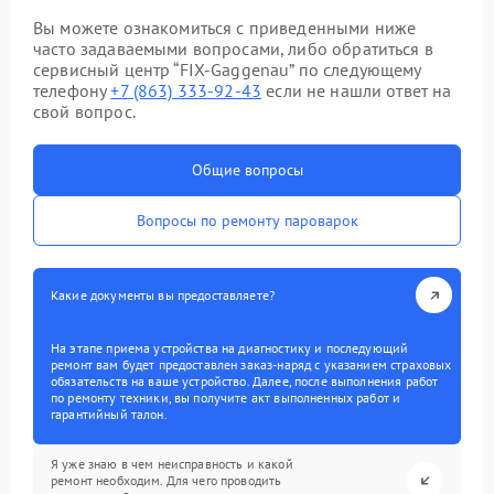
Вы можете ознакомиться с приведенными ниже
часто задаваемыми вопросами, либо обратиться в
сервисный центр “FIX-Gaggenau” по следующему
телефону
+7 (863) 333-92-43
если не нашли ответ на
свой вопрос.
Общие вопросы
Вопросы по ремонту пароварок
Какие документы вы предоставляете?
На этапе приема устройства на диагностику и последующий
ремонт вам будет предоставлен заказ-наряд с указанием страховых
обязательств на ваше устройство. Далее, после выполнения работ
по ремонту техники, вы получите акт выполненных работ и
гарантийный талон.
Я уже знаю в чем неисправность и какой
ремонт необходим. Для чего проводить