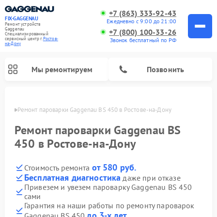
+7 (863) 333-92-43
FIX-GAGGENAU
Ежедневно с 9:00 до 21:00
Ремонт устройств
Gaggenau
+7 (800) 100-33-26
Специализированный
cервисный центр г.
Ростов-
Звонок бесплатный по РФ
на-Дону
Мы ремонтируем
Позвонить
-Дону
Ремонт пароварки Gaggenau BS 450 в Ростове-на-Дону
Ремонт пароварки Gaggenau BS
450 в Ростове-на-Дону
от 580 руб.
Стоимость ремонта
Бесплатная диагностика
даже при отказе
Привезем и увезем пароварку Gaggenau BS 450
сами
Ремонт холодильников Gaggenau
Ремонт посудомоечных машин Gaggenau
Ремонт микроволновых печей Gaggenau
Ремонт стиральных машин Gaggenau
Ремонт варочных панелей Gaggenau
Ремонт духовых шкафов Gaggenau
Ремонт сушильных машин Gaggenau
Гарантия на наши работы по ремонту пароварок
до 3-х лет
Gaggenau BS 450