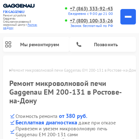
+7 (863) 333-92-43
FIX-GAGGENAU
Ежедневно с 9:00 до 21:00
Ремонт устройств
Gaggenau
+7 (800) 100-33-26
Специализированный
cервисный центр г.
Ростов-
Звонок бесплатный по РФ
на-Дону
Мы ремонтируем
Позвонить
-Дону
Ремонт микроволновой печи Gaggenau EM 200-131 в Ростове-на-Дону
Ремонт микроволновой печи
Gaggenau EM 200-131 в Ростове-
на-Дону
от 380 руб.
Стоимость ремонта
Бесплатная диагностика
даже при отказе
Привезем и увезем микроволновую печь
Ремонт холодильников Gaggenau
Ремонт посудомоечных машин Gaggenau
Ремонт стиральных машин Gaggenau
Ремонт варочных панелей Gaggenau
Ремонт духовых шкафов Gaggenau
Ремонт сушильных машин Gaggenau
Gaggenau EM 200-131 сами