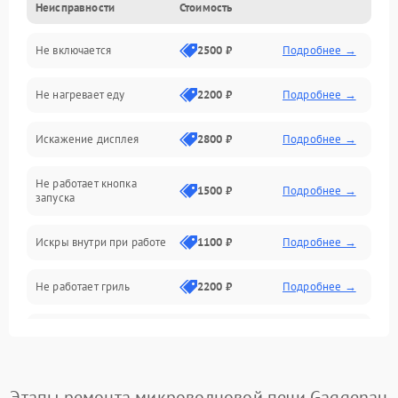
Неисправности
Стоимость
Дверца и корпус
Не включается
2500 ₽
Подробнее →
Механика и внутренние элементы
Не нагревает еду
2200 ₽
Подробнее →
Механические повреждения
Искажение дисплея
2800 ₽
Подробнее →
Питание и запуск
Не работает кнопка
Нагрев и приготовление
1500 ₽
Подробнее →
запуска
Программное обеспечение
Искры внутри при работе
1100 ₽
Подробнее →
Не работает гриль
2200 ₽
Подробнее →
Перегрев или отключение
2400 ₽
Подробнее →
во время работы
Появление запаха гари
2400 ₽
Подробнее →
Этапы ремонта микроволновой печи Gaggenau