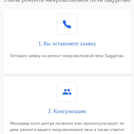
Проблемы с вентилятором
2000 ₽
Подробнее →
Поломка системы
2200 ₽
Подробнее →
охлаждения
1. Вы оставляете заявку
Не работают сенсорные
2400 ₽
Подробнее →
кнопки
Оставьте заявку на ремонт микроволновой печи Gaggenau
Не горит подсветка
2000 ₽
Подробнее →
Сломался трансформатор
1000 ₽
Подробнее →
2. Консультация
Менеджер колл центра позвонит вам, проконсультирует по
цене ремонта вашего микроволновой печи а также ответит