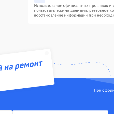
Использование официальных прошивок и ин
пользовательскими данными: резервное к
восстановление информации при необход
й на ремонт
При оформл