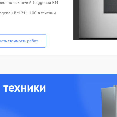
роволновых печей Gaggenau BM
ggenau BM 211-100 в течении
нать стоимость работ
 техники