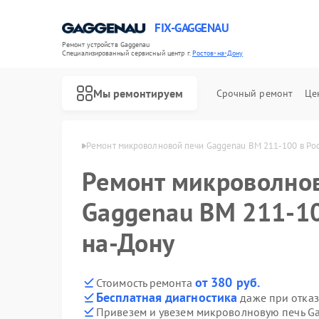
FIX-GAGGENAU
Ремонт устройств Gaggenau
Специализированный cервисный центр г.
Ростов-на-Дону
Мы ремонтируем
Срочный ремонт
Це
 в Ростове-на-Дону
Ремонт микроволновой печи Gaggenau BM 211-100 в Ро
Ремонт микроволно
Gaggenau BM 211-10
на-Дону
от 380 руб.
Стоимость ремонта
Бесплатная диагностика
даже при отказ
Привезем и увезем микроволновую печь G
Ремонт холодильников Gaggenau
Ремонт стиральных машин Gaggenau
Ремонт варочных панелей Gaggenau
Ремонт посудомоечных машин Gaggenau
Ремонт духовых шкафов Gaggenau
Ремонт сушильных машин Gaggenau