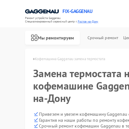
FIX-GAGGENAU
Ремонт устройств Gaggenau
Специализированный cервисный центр г.
Ростов-на-Дону
Мы ремонтируем
Срочный ремонт
Це
 в Ростове-на-Дону
Кофемашина Gaggenau замена термостата
Замена термостата 
кофемашине Gaggena
на-Дону
Привезем и увезем кофемашину Gaggenau 
Гарантия на наши работы по ремонту коф
Срочный ремонт кофемашин Gaggenau в те
Ремонт холодильников Gaggenau
Ремонт стиральных машин Gaggenau
Ремонт варочных панелей Gaggenau
Ремонт посудомоечных машин Gaggenau
Ремонт духовых шкафов Gaggenau
Ремонт микроволновых печей Gaggenau
Ремонт сушильных машин Gaggenau