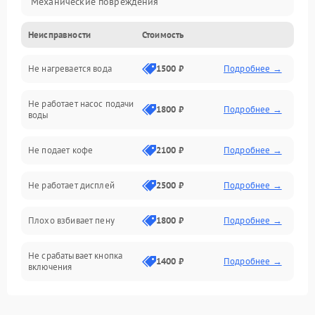
Механические повреждения
Неисправности
Стоимость
Прочие неисправности
Не нагревается вода
1500 ₽
Подробнее →
Включение и работа
Не работает насос подачи
Проблемы с водой
1800 ₽
Подробнее →
воды
Проблемы с капучинатором и паром
Не подает кофе
2100 ₽
Подробнее →
Управление и электроника
Не работает дисплей
2500 ₽
Подробнее →
Программное обеспечение
Плохо взбивает пену
1800 ₽
Подробнее →
Не срабатывает кнопка
1400 ₽
Подробнее →
включения
Запах гари при работе
1800 ₽
Подробнее →