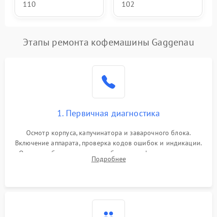
110
102
Этапы ремонта кофемашины Gaggenau
1. Первичная диагностика
Осмотр корпуса, капучинатора и заварочного блока.
Включение аппарата, проверка кодов ошибок и индикации.
Оценка работы помпы, термоблока и кофемолки на слух.
Подробнее
Измерение температуры и давления воды для выявления
локализации поломки.