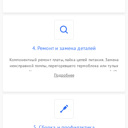
и шестерней редуктора.
4. Ремонт и замена деталей
Компонентный ремонт платы, пайка цепей питания. Замена
неисправной помпы, перегоревшего термоблока или тупых
жерновов. Установка новых силиконовых уплотнителей (O-
Подробнее
ring) и тефлоновых трубок для надежного устранения
протечек.
5. Сборка и профилактика