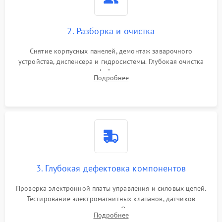
2. Разборка и очистка
Снятие корпусных панелей, демонтаж заварочного
устройства, диспенсера и гидросистемы. Глубокая очистка
внутренних узлов от кофейных масел, жмыха и накипи.
Подробнее
Промывка дренажных каналов и фильтров с использованием
специализированной химии.
3. Глубокая дефектовка компонентов
Проверка электронной платы управления и силовых цепей.
Тестирование электромагнитных клапанов, датчиков
температуры и расходомера. Оценка степени износа
Подробнее
жерновов кофемолки, уплотнительных колец гидросистемы