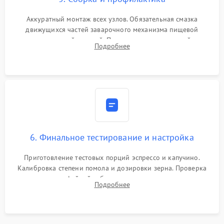
Аккуратный монтаж всех узлов. Обязательная смазка
движущихся частей заварочного механизма пищевой
силиконовой смазкой. Проведение программной
Подробнее
декальцинации и очистки системы от кофейных масел.
Надежная фиксация всех соединений.
6. Финальное тестирование и настройка
Приготовление тестовых порций эспрессо и капучино.
Калибровка степени помола и дозировки зерна. Проверка
плотности кофейной таблетки, температуры напитка и
Подробнее
качества молочной пены. Контроль отсутствия посторонних
шумов и протечек.