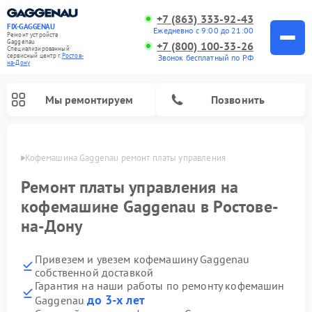
+7 (863) 333-92-43
FIX-GAGGENAU
Ежедневно с 9:00 до 21:00
Ремонт устройств
Gaggenau
+7 (800) 100-33-26
Специализированный
cервисный центр г.
Ростов-
Звонок бесплатный по РФ
на-Дону
Мы ремонтируем
Позвонить
-Дону
Кофемашина Gaggenau ремонт платы управления
Ремонт платы управления на
кофемашине Gaggenau в Ростове-
на-Дону
Привезем и увезем кофемашину Gaggenau
собственной доставкой
Гарантия на наши работы по ремонту кофемашин
Ремонт холодильников Gaggenau
Ремонт варочных панелей Gaggenau
Ремонт духовых шкафов Gaggenau
Ремонт стиральных машин Gaggenau
Ремонт посудомоечных машин Gaggenau
Ремонт микроволновых печей Gaggenau
Ремонт сушильных машин Gaggenau
до 3-х лет
Gaggenau