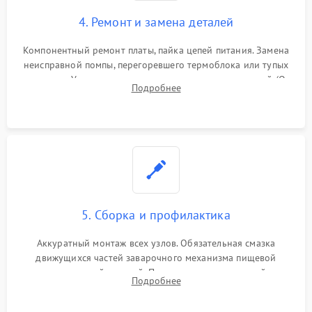
4. Ремонт и замена деталей
Компонентный ремонт платы, пайка цепей питания. Замена
неисправной помпы, перегоревшего термоблока или тупых
жерновов. Установка новых силиконовых уплотнителей (O-
Подробнее
ring) и тефлоновых трубок для надежного устранения
протечек.
5. Сборка и профилактика
Аккуратный монтаж всех узлов. Обязательная смазка
движущихся частей заварочного механизма пищевой
силиконовой смазкой. Проведение программной
Подробнее
декальцинации и очистки системы от кофейных масел.
Надежная фиксация всех соединений.