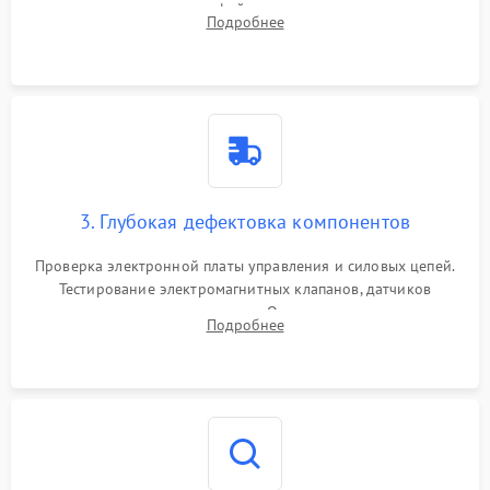
внутренних узлов от кофейных масел, жмыха и накипи.
Подробнее
Промывка дренажных каналов и фильтров с использованием
специализированной химии.
3. Глубокая дефектовка компонентов
Проверка электронной платы управления и силовых цепей.
Тестирование электромагнитных клапанов, датчиков
температуры и расходомера. Оценка степени износа
Подробнее
жерновов кофемолки, уплотнительных колец гидросистемы
и шестерней редуктора.