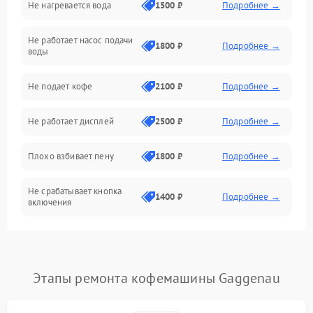
Не нагревается вода
1500 ₽
Подробнее →
Включение и работа
Не работает насос подачи
Проблемы с водой
1800 ₽
Подробнее →
воды
Проблемы с капучинатором и паром
Не подает кофе
2100 ₽
Подробнее →
Управление и электроника
Не работает дисплей
2500 ₽
Подробнее →
Программное обеспечение
Плохо взбивает пену
1800 ₽
Подробнее →
Не срабатывает кнопка
1400 ₽
Подробнее →
включения
Запах гари при работе
1800 ₽
Подробнее →
Постоянные сбои в работе
1500 ₽
Подробнее →
Этапы ремонта кофемашины Gaggenau