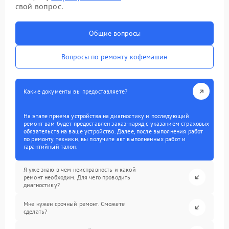
свой вопрос.
Общие вопросы
Вопросы по ремонту кофемашин
Какие документы вы предоставляете?
На этапе приема устройства на диагностику и последующий
ремонт вам будет предоставлен заказ-наряд с указанием страховых
обязательств на ваше устройство. Далее, после выполнения работ
по ремонту техники, вы получите акт выполненных работ и
гарантийный талон.
Я уже знаю в чем неисправность и какой
ремонт необходим. Для чего проводить
диагностику?
Мне нужен срочный ремонт. Сможете
сделать?