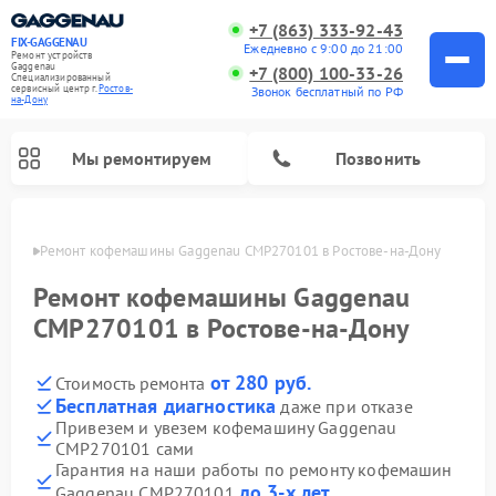
+7 (863) 333-92-43
FIX-GAGGENAU
Ежедневно с 9:00 до 21:00
Ремонт устройств
Gaggenau
+7 (800) 100-33-26
Специализированный
cервисный центр г.
Ростов-
Звонок бесплатный по РФ
на-Дону
Мы ремонтируем
Позвонить
-Дону
Ремонт кофемашины Gaggenau CMP270101 в Ростове-на-Дону
Ремонт кофемашины Gaggenau
CMP270101 в Ростове-на-Дону
от 280 руб.
Стоимость ремонта
Бесплатная диагностика
даже при отказе
Привезем и увезем кофемашину Gaggenau
CMP270101 сами
Ремонт холодильников Gaggenau
Ремонт варочных панелей Gaggenau
Ремонт духовых шкафов Gaggenau
Ремонт стиральных машин Gaggenau
Ремонт посудомоечных машин Gaggenau
Ремонт микроволновых печей Gaggenau
Ремонт сушильных машин Gaggenau
Гарантия на наши работы по ремонту кофемашин
до 3-х лет
Gaggenau CMP270101