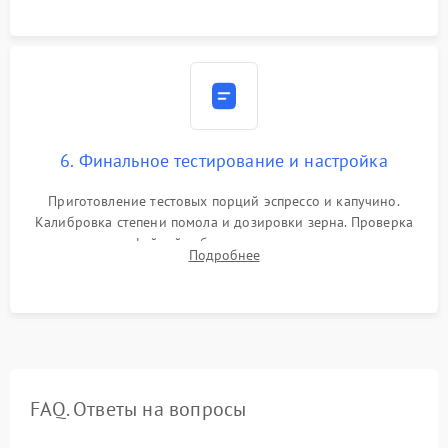
Надежная фиксация всех соединений.
6. Финальное тестирование и настройка
Приготовление тестовых порций эспрессо и капучино.
Калибровка степени помола и дозировки зерна. Проверка
плотности кофейной таблетки, температуры напитка и
Подробнее
качества молочной пены. Контроль отсутствия посторонних
шумов и протечек.
FAQ. Ответы на вопросы