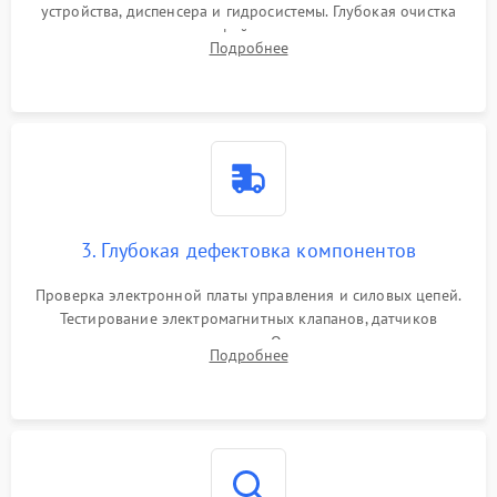
устройства, диспенсера и гидросистемы. Глубокая очистка
внутренних узлов от кофейных масел, жмыха и накипи.
Подробнее
Промывка дренажных каналов и фильтров с использованием
специализированной химии.
3. Глубокая дефектовка компонентов
Проверка электронной платы управления и силовых цепей.
Тестирование электромагнитных клапанов, датчиков
температуры и расходомера. Оценка степени износа
Подробнее
жерновов кофемолки, уплотнительных колец гидросистемы
и шестерней редуктора.