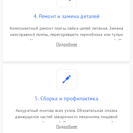
4. Ремонт и замена деталей
Компонентный ремонт платы, пайка цепей питания. Замена
неисправной помпы, перегоревшего термоблока или тупых
жерновов. Установка новых силиконовых уплотнителей (O-
Подробнее
ring) и тефлоновых трубок для надежного устранения
протечек.
5. Сборка и профилактика
Аккуратный монтаж всех узлов. Обязательная смазка
движущихся частей заварочного механизма пищевой
силиконовой смазкой. Проведение программной
Подробнее
декальцинации и очистки системы от кофейных масел.