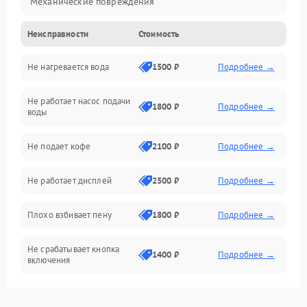
Механические повреждения
Неисправности
Стоимость
Прочие неисправности
Не нагревается вода
1500 ₽
Подробнее →
Включение и работа
Не работает насос подачи
Проблемы с водой
1800 ₽
Подробнее →
воды
Проблемы с капучинатором и паром
Не подает кофе
2100 ₽
Подробнее →
Управление и электроника
Не работает дисплей
2500 ₽
Подробнее →
Программное обеспечение
Плохо взбивает пену
1800 ₽
Подробнее →
Не срабатывает кнопка
1400 ₽
Подробнее →
включения
Запах гари при работе
1800 ₽
Подробнее →