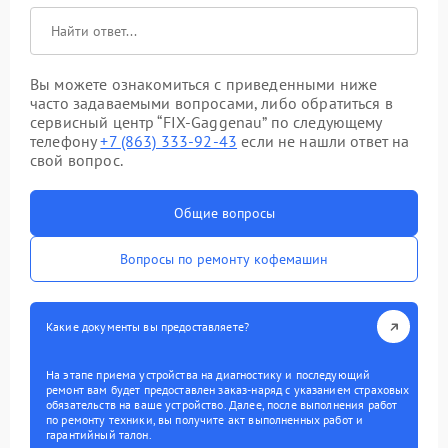
Вы можете ознакомиться с приведенными ниже
часто задаваемыми вопросами, либо обратиться в
сервисный центр “FIX-Gaggenau” по следующему
телефону
+7 (863) 333-92-43
если не нашли ответ на
свой вопрос.
Общие вопросы
Вопросы по ремонту кофемашин
Какие документы вы предоставляете?
На этапе приема устройства на диагностику и последующий
ремонт вам будет предоставлен заказ-наряд с указанием страховых
обязательств на ваше устройство. Далее, после выполнения работ
по ремонту техники, вы получите акт выполненных работ и
гарантийный талон.