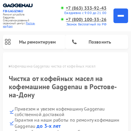
+7 (863) 333-92-43
FIX-GAGGENAU
Ежедневно с 9:00 до 21:00
Ремонт устройств
Gaggenau
+7 (800) 100-33-26
Специализированный
cервисный центр г.
Ростов-
Звонок бесплатный по РФ
на-Дону
Мы ремонтируем
Позвонить
-Дону
Кофемашина Gaggenau чистка от кофейных масел
Чистка от кофейных масел на
кофемашине Gaggenau в Ростове-
на-Дону
Привезем и увезем кофемашину Gaggenau
собственной доставкой
Гарантия на наши работы по ремонту кофемашин
Ремонт холодильников Gaggenau
Ремонт варочных панелей Gaggenau
Ремонт духовых шкафов Gaggenau
Ремонт стиральных машин Gaggenau
Ремонт посудомоечных машин Gaggenau
Ремонт микроволновых печей Gaggenau
Ремонт сушильных машин Gaggenau
до 3-х лет
Gaggenau