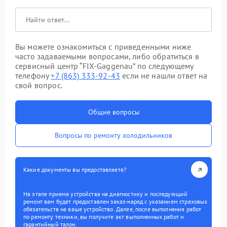
Вы можете ознакомиться с приведенными ниже
часто задаваемыми вопросами, либо обратиться в
сервисный центр “FIX-Gaggenau” по следующему
телефону
+7 (863) 333-92-43
если не нашли ответ на
свой вопрос.
Общие вопросы
Вопросы по ремонту холодильников
Какие документы вы предоставляете?
На этапе приема устройства на диагностику и последующий
ремонт вам будет предоставлен заказ-наряд с указанием страховых
обязательств на ваше устройство. Далее, после выполнения работ
по ремонту техники, вы получите акт выполненных работ и
гарантийный талон.