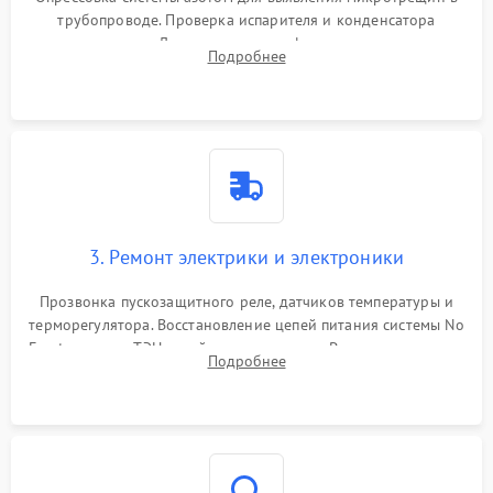
трубопроводе. Проверка испарителя и конденсатора
течеискателем. Демонтаж старого фильтра-осушителя и
Подробнее
продувка капиллярной трубки для устранения засоров.
3. Ремонт электрики и электроники
Прозвонка пускозащитного реле, датчиков температуры и
терморегулятора. Восстановление цепей питания системы No
Frost, включая ТЭН оттайки и вентилятор. Ремонт или замена
Подробнее
платы управления при сбоях алгоритмов.