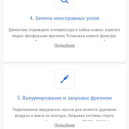
4. Замена неисправных узлов
Демонтаж сгоревшего компрессора и пайка нового агрегата
медно-фосфорным припоем. Установка нового фильтра-
осушителя. Замена изношенных вентиляторов обдува,
Подробнее
сломанных заслонок или поврежденных дверных петель.
5. Вакуумирование и заправка фреоном
Подключение вакуумного насоса для полного удаления
воздуха и влаги из контура. Заправка системы строго
дозированным объемом хладагента (R600a, R134a) по
Подробнее
электронным весам. Контроль рабочего давления в системе.