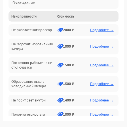
Охлаждение
Неисправности
Стоимость
Механика
Не работает компрессор
2000 ₽
Подробнее →
Электропитание
Не морозит морозильная
Дренаж
1800 ₽
Подробнее →
камера
Оттайка
Постоянно работает и не
1500 ₽
Подробнее →
отключается
Программное обеспечение
Образование льда в
1500 ₽
Подробнее →
холодильной камере
Не горит свет внутри
1400 ₽
Подробнее →
Поломка термостата
1800 ₽
Подробнее →