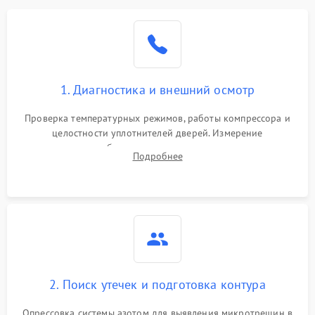
1. Диагностика и внешний осмотр
Проверка температурных режимов, работы компрессора и
целостности уплотнителей дверей. Измерение
сопротивления обмоток мотора, проверка термостата и
Подробнее
считывание кодов ошибок с электронного дисплея.
2. Поиск утечек и подготовка контура
Опрессовка системы азотом для выявления микротрещин в