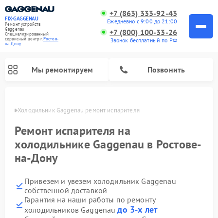
+7 (863) 333-92-43
FIX-GAGGENAU
Ежедневно с 9:00 до 21:00
Ремонт устройств
Gaggenau
+7 (800) 100-33-26
Специализированный
cервисный центр г.
Ростов-
Звонок бесплатный по РФ
на-Дону
Мы ремонтируем
Позвонить
-Дону
Холодильник Gaggenau ремонт испарителя
Ремонт испарителя на
холодильнике Gaggenau в Ростове-
на-Дону
Привезем и увезем холодильник Gaggenau
собственной доставкой
Гарантия на наши работы по ремонту
Ремонт стиральных машин Gaggenau
Ремонт варочных панелей Gaggenau
Ремонт духовых шкафов Gaggenau
Ремонт посудомоечных машин Gaggenau
Ремонт микроволновых печей Gaggenau
Ремонт сушильных машин Gaggenau
до 3-х лет
холодильников Gaggenau