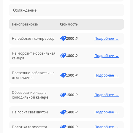
Охлаждение
Неисправности
Стоимость
Механика
Не работает компрессор
2000 ₽
Подробнее →
Электропитание
Не морозит морозильная
Дренаж
1800 ₽
Подробнее →
камера
Оттайка
Постоянно работает и не
1500 ₽
Подробнее →
отключается
Программное обеспечение
Образование льда в
1500 ₽
Подробнее →
холодильной камере
Не горит свет внутри
1400 ₽
Подробнее →
Поломка термостата
1800 ₽
Подробнее →