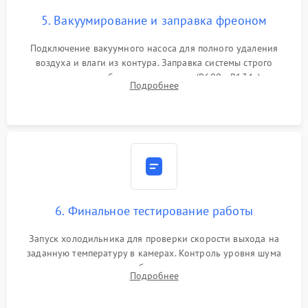
5. Вакуумирование и заправка фреоном
Подключение вакуумного насоса для полного удаления
воздуха и влаги из контура. Заправка системы строго
дозированным объемом хладагента (R600a, R134a) по
Подробнее
электронным весам. Контроль рабочего давления в системе.
6. Финальное тестирование работы
Запуск холодильника для проверки скорости выхода на
заданную температуру в камерах. Контроль уровня шума
компрессора, отсутствия обмерзания стенок и корректного
Подробнее
срабатывания системы автоматической оттайки.