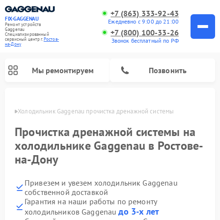
+7 (863) 333-92-43
FIX-GAGGENAU
Ежедневно с 9:00 до 21:00
Ремонт устройств
Gaggenau
+7 (800) 100-33-26
Специализированный
cервисный центр г.
Ростов-
Звонок бесплатный по РФ
на-Дону
Мы ремонтируем
Позвонить
-Дону
Холодильник Gaggenau прочистка дренажной системы
Прочистка дренажной системы на
холодильнике Gaggenau в Ростове-
на-Дону
Привезем и увезем холодильник Gaggenau
собственной доставкой
Гарантия на наши работы по ремонту
Ремонт стиральных машин Gaggenau
Ремонт варочных панелей Gaggenau
Ремонт духовых шкафов Gaggenau
Ремонт посудомоечных машин Gaggenau
Ремонт микроволновых печей Gaggenau
Ремонт сушильных машин Gaggenau
до 3-х лет
холодильников Gaggenau