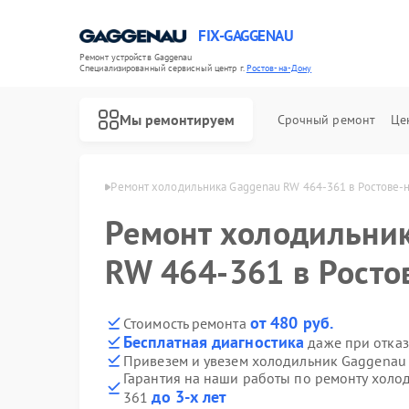
FIX-GAGGENAU
Ремонт устройств Gaggenau
Специализированный cервисный центр г.
Ростов-на-Дону
Мы ремонтируем
Срочный ремонт
Це
 в Ростове-на-Дону
Ремонт холодильника Gaggenau RW 464-361 в Ростове-
Ремонт холодильни
RW 464-361 в Росто
от 480 руб.
Стоимость ремонта
Бесплатная диагностика
даже при отказ
Привезем и увезем холодильник Gaggenau
Гарантия на наши работы по ремонту холо
до 3-х лет
361
Ремонт стиральных машин Gaggenau
Ремонт варочных панелей Gaggenau
Ремонт посудомоечных машин Gaggenau
Ремонт духовых шкафов Gaggenau
Ремонт микроволновых печей Gaggenau
Ремонт сушильных машин Gaggenau