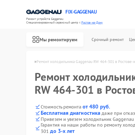
FIX-GAGGENAU
Ремонт устройств Gaggenau
Специализированный cервисный центр г.
Ростов-на-Дону
Мы ремонтируем
Срочный ремонт
Це
 в Ростове-на-Дону
Ремонт холодильника Gaggenau RW 464-301 в Ростове-
Ремонт холодильни
RW 464-301 в Росто
от 480 руб.
Стоимость ремонта
Бесплатная диагностика
даже при отказ
Привезем и увезем холодильник Gaggenau
Гарантия на наши работы по ремонту холо
до 3-х лет
301
Ремонт стиральных машин Gaggenau
Ремонт варочных панелей Gaggenau
Ремонт посудомоечных машин Gaggenau
Ремонт духовых шкафов Gaggenau
Ремонт микроволновых печей Gaggenau
Ремонт сушильных машин Gaggenau