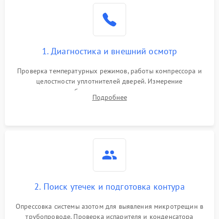
Образование конденсата
1800 ₽
Подробнее →
на стенках
Сбой в работе инвертора
2100 ₽
Подробнее →
1. Диагностика и внешний осмотр
Запах горелого при
2000 ₽
Подробнее →
Проверка температурных режимов, работы компрессора и
работе
целостности уплотнителей дверей. Измерение
сопротивления обмоток мотора, проверка термостата и
Не включается
Подробнее
1000 ₽
Подробнее →
считывание кодов ошибок с электронного дисплея.
холодильник
Проблемы с системой
автоматической
1800 ₽
Подробнее →
разморозки
2. Поиск утечек и подготовка контура
Опрессовка системы азотом для выявления микротрещин в
трубопроводе. Проверка испарителя и конденсатора