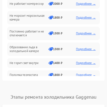
Не работает компрессор
2000 ₽
Подробнее →
Электропитание
Не морозит морозильная
Дренаж
1800 ₽
Подробнее →
камера
Оттайка
Постоянно работает и не
1500 ₽
Подробнее →
отключается
Программное обеспечение
Образование льда в
1500 ₽
Подробнее →
холодильной камере
Не горит свет внутри
1400 ₽
Подробнее →
Поломка термостата
1800 ₽
Подробнее →
Не работает вентилятор
1800 ₽
Подробнее →
Этапы ремонта холодильника Gaggenau
Поломка системы No Frost
2600 ₽
Подробнее →