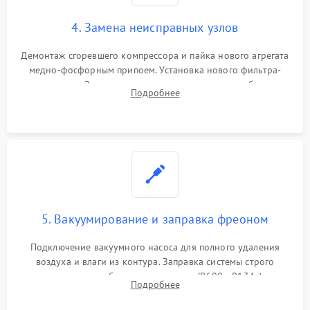
4. Замена неисправных узлов
Демонтаж сгоревшего компрессора и пайка нового агрегата
медно-фосфорным припоем. Установка нового фильтра-
осушителя. Замена изношенных вентиляторов обдува,
Подробнее
сломанных заслонок или поврежденных дверных петель.
5. Вакуумирование и заправка фреоном
Подключение вакуумного насоса для полного удаления
воздуха и влаги из контура. Заправка системы строго
дозированным объемом хладагента (R600a, R134a) по
Подробнее
электронным весам. Контроль рабочего давления в системе.