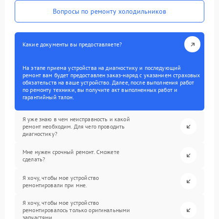
Вопросы по ремонту холодильников
Какие документы вы предоставляете?
На этапе приема устройства на диагностику и последующий
ремонт вам будет предоставлен заказ-наряд с указанием страховых
обязательств на ваше устройство. Далее, после выполнения работ
по ремонту техники, вы получите акт выполненных работ и
гарантийный талон.
Я уже знаю в чем неисправность и какой
ремонт необходим. Для чего проводить
диагностику?
Мне нужен срочный ремонт. Сможете
сделать?
Я хочу, чтобы мое устройство
ремонтировали при мне.
Я хочу, чтобы мое устройство
ремонтировалось только оригинальными
запчастями.