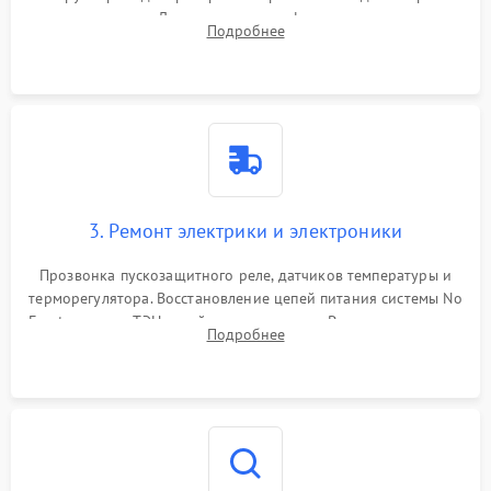
течеискателем. Демонтаж старого фильтра-осушителя и
Подробнее
продувка капиллярной трубки для устранения засоров.
3. Ремонт электрики и электроники
Прозвонка пускозащитного реле, датчиков температуры и
терморегулятора. Восстановление цепей питания системы No
Frost, включая ТЭН оттайки и вентилятор. Ремонт или замена
Подробнее
платы управления при сбоях алгоритмов.