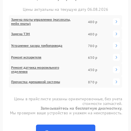
Цены актуальны на текущую дату 06.08.2026
Замена платы управления (мат.платы,
480 р
мейн платы)
Замена ТЭН
480 р
Устранение засора трубопровода
780 р
Ремонт испарителя
630 р
Ремонт датчика морозильного
430 р
отделения
Прочистка дренажной системы
870 р
Цены в прайс-листе указаны ориентировочные, без учета
стоимости запчастей.
Записывайтесь на бесплатную диагностику.
Мы проверим ваше устройство и укажем на неисправность.