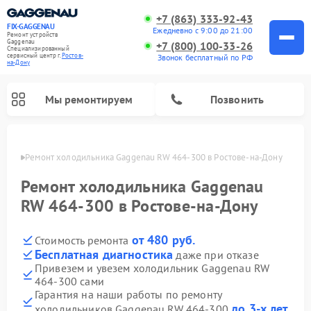
+7 (863) 333-92-43
FIX-GAGGENAU
Ежедневно с 9:00 до 21:00
Ремонт устройств
Gaggenau
+7 (800) 100-33-26
Специализированный
cервисный центр г.
Ростов-
Звонок бесплатный по РФ
на-Дону
Мы ремонтируем
Позвонить
-Дону
Ремонт холодильника Gaggenau RW 464-300 в Ростове-на-Дону
Ремонт холодильника Gaggenau
RW 464-300 в Ростове-на-Дону
от 480 руб.
Стоимость ремонта
Бесплатная диагностика
даже при отказе
Привезем и увезем холодильник Gaggenau RW
464-300 сами
Ремонт стиральных машин Gaggenau
Ремонт варочных панелей Gaggenau
Ремонт духовых шкафов Gaggenau
Ремонт посудомоечных машин Gaggenau
Ремонт микроволновых печей Gaggenau
Ремонт сушильных машин Gaggenau
Гарантия на наши работы по ремонту
до 3-х лет
холодильников Gaggenau RW 464-300