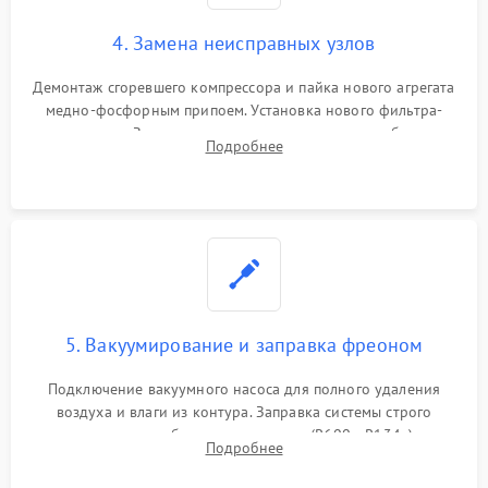
4. Замена неисправных узлов
Демонтаж сгоревшего компрессора и пайка нового агрегата
медно-фосфорным припоем. Установка нового фильтра-
осушителя. Замена изношенных вентиляторов обдува,
Подробнее
сломанных заслонок или поврежденных дверных петель.
5. Вакуумирование и заправка фреоном
Подключение вакуумного насоса для полного удаления
воздуха и влаги из контура. Заправка системы строго
дозированным объемом хладагента (R600a, R134a) по
Подробнее
электронным весам. Контроль рабочего давления в системе.