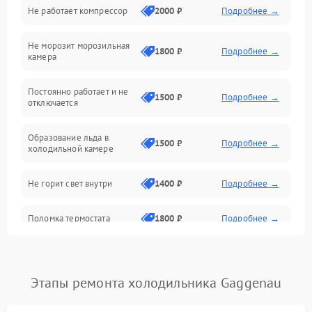
Не работает компрессор
2000 ₽
Подробнее →
Электропитание
Не морозит морозильная
Дренаж
1800 ₽
Подробнее →
камера
Оттайка
Постоянно работает и не
1500 ₽
Подробнее →
отключается
Программное обеспечение
Образование льда в
1500 ₽
Подробнее →
холодильной камере
Не горит свет внутри
1400 ₽
Подробнее →
Поломка термостата
1800 ₽
Подробнее →
Не работает вентилятор
1800 ₽
Подробнее →
Этапы ремонта холодильника Gaggenau
Поломка системы No Frost
2600 ₽
Подробнее →