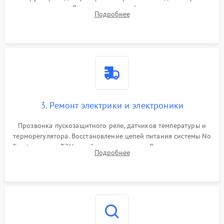
течеискателем. Демонтаж старого фильтра-осушителя и
Подробнее
продувка капиллярной трубки для устранения засоров.
3. Ремонт электрики и электроники
Прозвонка пускозащитного реле, датчиков температуры и
терморегулятора. Восстановление цепей питания системы No
Frost, включая ТЭН оттайки и вентилятор. Ремонт или замена
Подробнее
платы управления при сбоях алгоритмов.