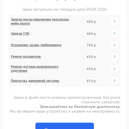
Цены актуальны на текущую дату 09.08.2026
Замена платы управления (мат.платы,
480 р
мейн платы)
Замена ТЭН
480 р
Устранение засора трубопровода
780 р
Ремонт испарителя
630 р
Ремонт датчика морозильного
430 р
отделения
Прочистка дренажной системы
870 р
Цены в прайс-листе указаны ориентировочные, без учета
стоимости запчастей.
Записывайтесь на бесплатную диагностику.
Мы проверим ваше устройство и укажем на неисправность.