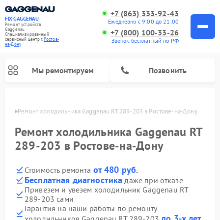
+7 (863) 333-92-43
FIX-GAGGENAU
Ежедневно с 9:00 до 21:00
Ремонт устройств
Gaggenau
+7 (800) 100-33-26
Специализированный
cервисный центр г.
Ростов-
Звонок бесплатный по РФ
на-Дону
Мы ремонтируем
Позвонить
-Дону
Ремонт холодильника Gaggenau RT 289-203 в Ростове-на-Дону
Ремонт холодильника Gaggenau RT
289-203 в Ростове-на-Дону
от 480 руб.
Стоимость ремонта
Бесплатная диагностика
даже при отказе
Привезем и увезем холодильник Gaggenau RT
289-203 сами
Ремонт стиральных машин Gaggenau
Ремонт варочных панелей Gaggenau
Ремонт духовых шкафов Gaggenau
Ремонт посудомоечных машин Gaggenau
Ремонт микроволновых печей Gaggenau
Ремонт сушильных машин Gaggenau
Гарантия на наши работы по ремонту
до 3-х лет
холодильников Gaggenau RT 289-203