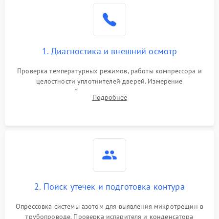
Образование конденсата
1800 ₽
Подробнее →
на стенках
Сбой в работе инвертора
2100 ₽
Подробнее →
1. Диагностика и внешний осмотр
Запах горелого при
2000 ₽
Подробнее →
Проверка температурных режимов, работы компрессора и
работе
целостности уплотнителей дверей. Измерение
сопротивления обмоток мотора, проверка термостата и
Не включается
Подробнее
1000 ₽
Подробнее →
считывание кодов ошибок с электронного дисплея.
холодильник
Проблемы с системой
автоматической
1800 ₽
Подробнее →
разморозки
2. Поиск утечек и подготовка контура
Опрессовка системы азотом для выявления микротрещин в
трубопроводе. Проверка испарителя и конденсатора