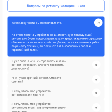
Вопросы по ремонту холодильников
Какие документы вы предоставляете?
На этапе приема устройства на диагностику и последующий
ремонт вам будет предоставлен заказ-наряд с указанием страховых
обязательств на ваше устройство. Далее, после выполнения работ
по ремонту техники, вы получите акт выполненных работ и
гарантийный талон.
Я уже знаю в чем неисправность и какой
ремонт необходим. Для чего проводить
диагностику?
Мне нужен срочный ремонт. Сможете
сделать?
Я хочу, чтобы мое устройство
ремонтировали при мне.
Я хочу, чтобы мое устройство
ремонтировалось только оригинальными
запчастями.