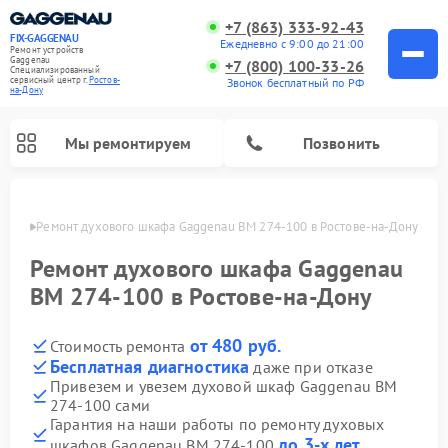
+7 (863) 333-92-43
FIX-GAGGENAU
Ежедневно с 9:00 до 21:00
Ремонт устройств
Gaggenau
+7 (800) 100-33-26
Специализированный
cервисный центр г.
Ростов-
Звонок бесплатный по РФ
на-Дону
Мы ремонтируем
Позвонить
-Дону
Ремонт духового шкафа Gaggenau BM 274-100 в Ростове-на-Дону
Ремонт духового шкафа Gaggenau
BM 274-100 в Ростове-на-Дону
от 480 руб.
Стоимость ремонта
Бесплатная диагностика
даже при отказе
Привезем и увезем духовой шкаф Gaggenau BM
274-100 сами
Ремонт холодильников Gaggenau
Ремонт посудомоечных машин Gaggenau
Ремонт стиральных машин Gaggenau
Ремонт варочных панелей Gaggenau
Ремонт микроволновых печей Gaggenau
Ремонт сушильных машин Gaggenau
Гарантия на наши работы по ремонту духовых
до 3-х лет
шкафов Gaggenau BM 274-100