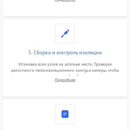
выгоревших реле, восстановление контактов и замена
уплотнителя.
5. Сборка и контроль изоляции
Установка всех узлов на штатные места. Проверка
целостности теплоизоляционного контура камеры, чтобы
исключить перегрев кухонной мебели и потерю тепла.
Подробнее
Надежная фиксация клемм и сборка корпуса шкафа.