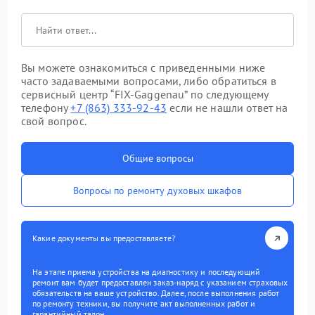
Вы можете ознакомиться с приведенными ниже
часто задаваемыми вопросами, либо обратиться в
сервисный центр “FIX-Gaggenau” по следующему
телефону
+7 (863) 333-92-43
если не нашли ответ на
свой вопрос.
Общие вопросы
Вопросы по ремонту духовых шкафов
Какие документы вы предоставляете?
На этапе приема устройства на диагностику и последующий
ремонт вам будет предоставлен заказ-наряд с указанием страховых
обязательств на ваше устройство. Далее, после выполнения работ
по ремонту техники, вы получите акт выполненных работ и
гарантийный талон.