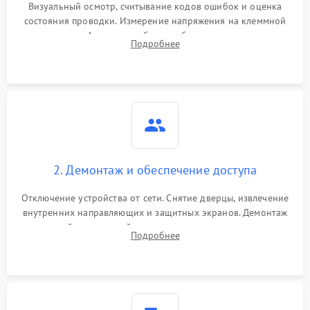
Визуальный осмотр, считывание кодов ошибок и оценка
состояния проводки. Измерение напряжения на клеммной
колодке. Анализ жалоб на проблемы с нагревом,
Подробнее
конвекцией, панелью управления или блокировкой дверцы.
2. Демонтаж и обеспечение доступа
Отключение устройства от сети. Снятие дверцы, извлечение
внутренних направляющих и защитных экранов. Демонтаж
задней или верхней панели для прямого доступа к
Подробнее
нагревательным элементам, плате и вентиляторам.