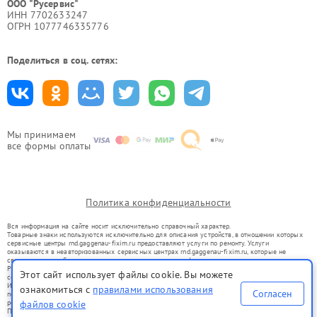
ООО "Русервис"
ИНН 7702633247
ОГРН 1077746335776
Поделиться в соц. сетях:
Мы принимаем
все формы оплаты
Политика конфиденциальности
Вся информация на сайте носит исключительно справочный характер.
Товарные знаки используются исключительно для описания устройств, в отношении которых
сервисные центры rnd.gaggenau-fixim.ru предоставляют услуги по ремонту. Услуги
оказываются в неавторизованных сервисных центрах rnd.gaggenau-fixim.ru, которые не
связаны с правообладателями товарных знаков или их официальными представителями.
Ремонт осуществляется для устройств, уже введенных в гражданский оборот в соответствии
Этот сайт использует файлы cookie. Вы можете
со статьей 1487 ГК РФ.
Использование товарных знаков не преследует цели индивидуализации услуг или введения
ознакомиться с
правилами использования
Согласен
потребителей в заблуждение, а служит для информирования о предоставляемых услугах по
файлов cookie
ремонту техники указанных брендов.
Представленная на сайте информация не является публичной офертой, определяемой